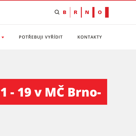
POTŘEBUJI VYŘÍDIT
KONTAKTY
-Bohunice - Městská část B
 - 19 v MČ Brno-