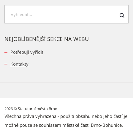
H
l
e
NEJOBLÍBENĚJŠÍ SEKCE NA WEBU
d
a
Potřebuji vyřídit
t
Kontakty
2026 © Statutární město Brno
Všechna práva vyhrazena - použití obsahu nebo jeho částí je
možné pouze se souhlasem městské části Brno-Bohunice.