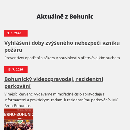
Aktuálně z Bohunic
3. 8. 2026
Vyhlášení doby zvýšeného nebezpečí vzniku
požáru
Preventivní opatření a zákazy v souvislosti s přetrvávajícím suchem
13. 7. 2026
Bohunický videozpravodaj, rezidentní
parkování
V měsíci červenci vydáváme mimořádné číslo zpravodaje s
informacemi a praktickými radami k rezidentnímu parkování v MČ
Brno-Bohunice.