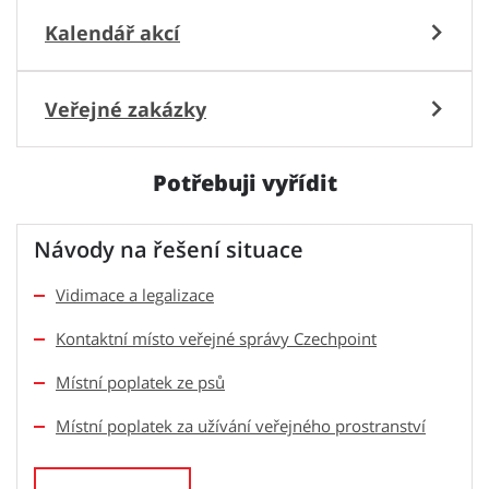
Bohunice
Kalendář akcí
Veřejné zakázky
Potřebuji vyřídit
Návody na řešení situace
Vidimace a legalizace
Kontaktní místo veřejné správy Czechpoint
Místní poplatek ze psů
Místní poplatek za užívání veřejného prostranství