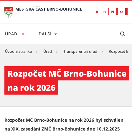
MĚSTSKÁ ČÁST BRNO-BOHUNICE
ÚŘAD
DALŠÍ
Úvodní stránka
Úřad
Transparentní úřad
Rozpočet Bo
Rozpočet Bohunic - Městská část Brno-Bohu
Rozpočet MČ Brno-Bohunice
na rok 2026
Rozpočet MČ Brno-Bohunice na rok 2026 byl schválen
na XIX. zasedání ZMČ Brno-Bohunice dne 10.12.2025