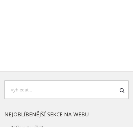
H
l
e
NEJOBLÍBENĚJŠÍ SEKCE NA WEBU
d
a
Potřebuji vyřídit
t